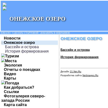
ОНЕЖСКОЕ ОЗЕРО
НАЧАЛО
|
СДЕЛАТЬ СТАРТОВОЙ
|
ДОБАВИТЬ В ИЗБРАННОЕ
Новости
ОНЕЖСКОЕ ОЗЕРО
Онежское озеро
Бассейн и острова
Бассейн и острова
История формирования
Туризм
История формирования
Места
Экология
Отчеты о поездках
Дизайн
21.Net.Ru
Видео
Разработка сайта
NetImages.Ru
Карты
Погода
Как добраться?
Ссылки
Фотогалерея северо-
запада России
Карта сайта