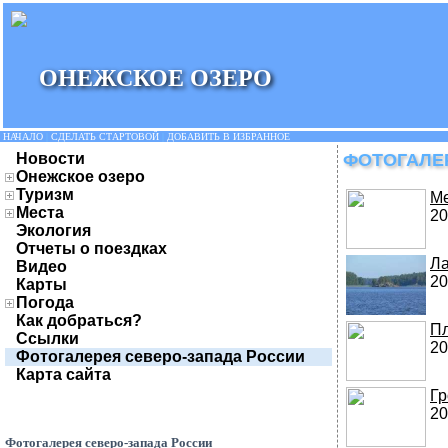
ОНЕЖСКОЕ ОЗЕРО
НАЧАЛО
|
СДЕЛАТЬ СТАРТОВОЙ
|
ДОБАВИТЬ В ИЗБРАННОЕ
Новости
ФОТОГАЛЕ
Онежское озеро
Туризм
Ме
Места
20
Экология
Отчеты о поездках
Ла
Видео
20
Карты
Погода
Как добраться?
Пл
Ссылки
20
Фотогалерея северо-запада России
Карта сайта
Гр
20
Фотогалерея северо-запада России