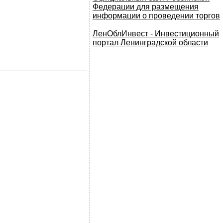
Федерации для размещения
информации о проведении торгов
ЛенОблИнвест - Инвестиционный
портал Ленинградской области